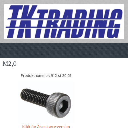
M2,0
Produktnummer:
912-st-20-05
Klikk for å se større versjon