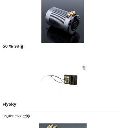
50 % Salg
FlySky
Hygieneiv> �