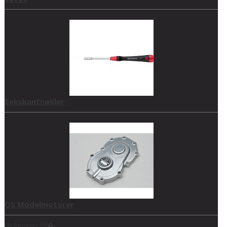
Sekskantnøkler
OS Modelmotorer
Hygieneiv> �