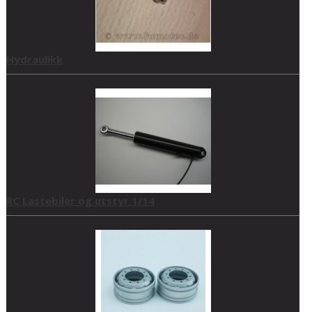
Hydraulikk
RC Lastebiler og utstyr 1/14