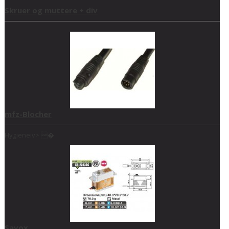
Skruer og muttere + div
mfz-Blocher
Hygieneiv> �
Savox