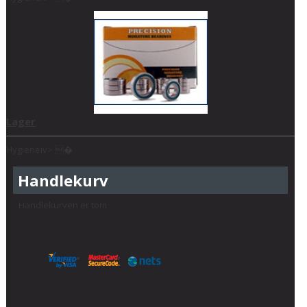
Lager
Hygieneiv> �
Handlekurv
Handlekurven er tom