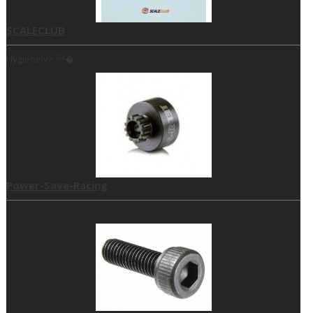
SCALECLUB
Hygieneiv> �
Power-Save-Racing