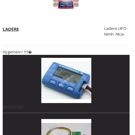
Ladere LIPO-
LADERE
Nimh- NIca-
Hygieneiv> �
Batterier