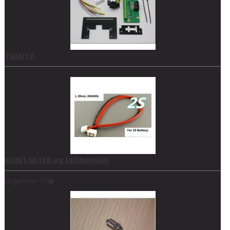
TAMIYA
KONTAKTER og LEDNINGER
Hygieneiv> �